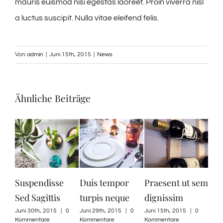
mauris euismod nisi egestas laoreet. Proin viverra nisl
a luctus suscipit. Nulla vitae eleifend felis.
Von
admin
|
Juni 15th, 2015
|
News
Ähnliche Beiträge
Suspendisse
Duis tempor
Praesent ut sem
Aen
Sed Sagittis
turpis neque
dignissim
qu
Juni 30th, 2015
|
0
Juni 29th, 2015
|
0
Juni 15th, 2015
|
0
Juni 
Kommentare
Kommentare
Kommentare
Komm