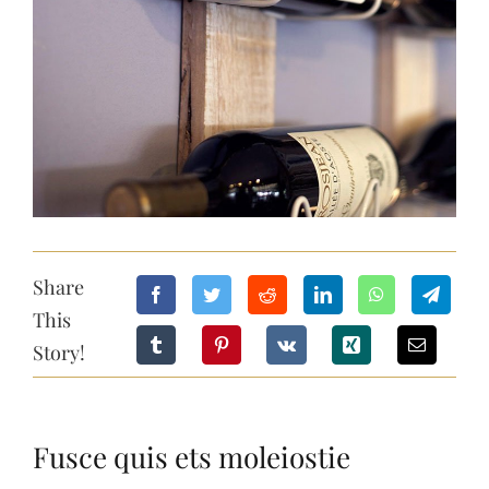
Share
This
Story!
Fusce quis ets moleiostie